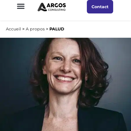
Contact
Accueil
>
A propos
>
PALUD
Ajoutez votre titre ici