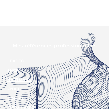
Mes références professionnelles
LEADEO
SNCF
HARTMANN
KNAUF
DOMIAL
IREPA-LASER